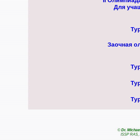
II Олимпиад
Для уча
Ту
Заочная о
Ту
Ту
Ту
©
Dr. Michae
ISSP RAS, 