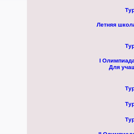
Ту
Летняя школ
Ту
I Олимпиад
Для уча
Ту
Ту
Ту