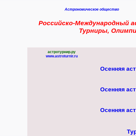
Астрономическое общество
Российско-Международный а
Турниры, Олимпи
астротурнир.ру
www.astroturnir.ru
Осенняя ас
Осенняя ас
Осенняя ас
Ту