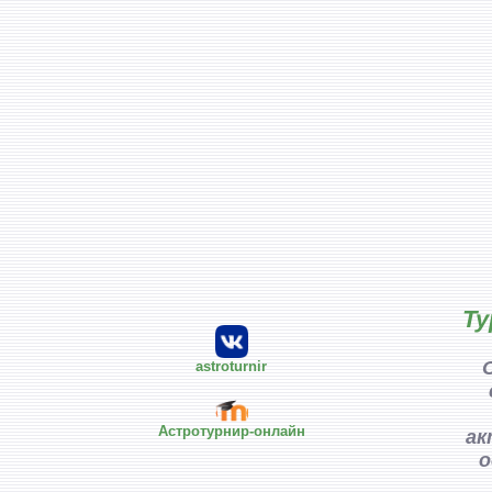
Ту
astroturnir
Астротурнир-онлайн
ак
о