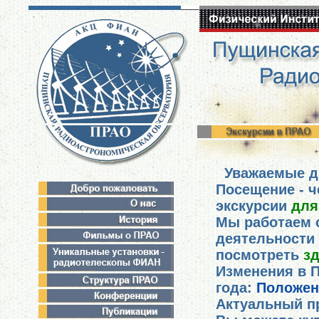
Уважаемые др
Посещение - 
экскурсии
для
Мы работаем 
деятельности
посмотреть
зд
Изменения в 
года:
Положени
Актуальный п