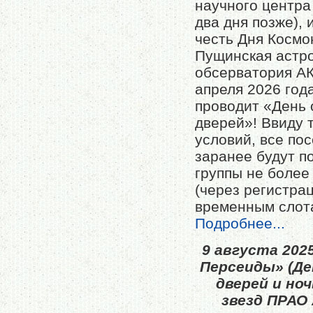
научного центра
два дня позже), и
честь Дня Космо
Пущинская астр
обсерватория А
апреля 2026 года
проводит «День 
дверей»! Ввиду 
условий, все по
заранее будут п
группы не более
(через регистра
временным слот
Подробнее...
9 августа 202
Персеиды» (Д
дверей и но
звезд ПРАО