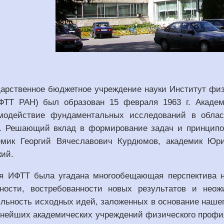
арственное бюджетное учреждение науки Институт физ
ФТТ РАН) был образован 15 февраля 1963 г. Акаде
модействие фундаментальных исследований в облас
. Решающий вклад в формирование задач и принцип
емик Георгий Вячеславович Курдюмов, академик Юр
кий.
я ИФТТ была угадана многообещающая перспектива н
вности, востребованности новых результатов и нео
льность исходных идей, заложенных в основание наше
пнейших академических учреждений физического профи