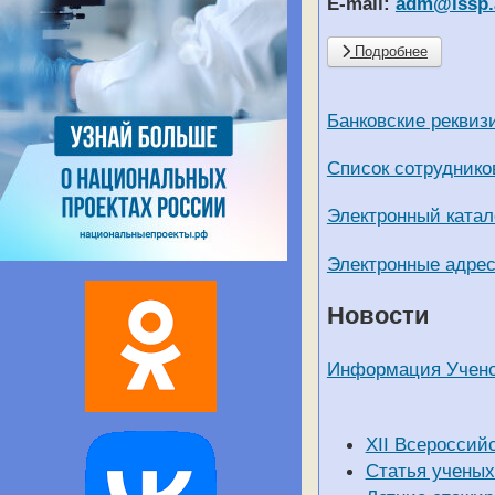
E-mail:
adm@issp.
Подробнее
Банковские реквизи
Список сотруднико
Электронный катал
Электронные адре
Новости
Информация Учено
XII Всероссий
Статья ученых