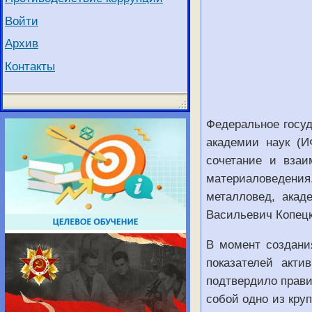
Войти
Архив
Контакты
Федеральное госуд
академии наук (И
сочетание и взаи
материаловедения
металловед, акад
Васильевич Копец
В момент создани
показателей акти
подтвердило прави
собой одно из кру