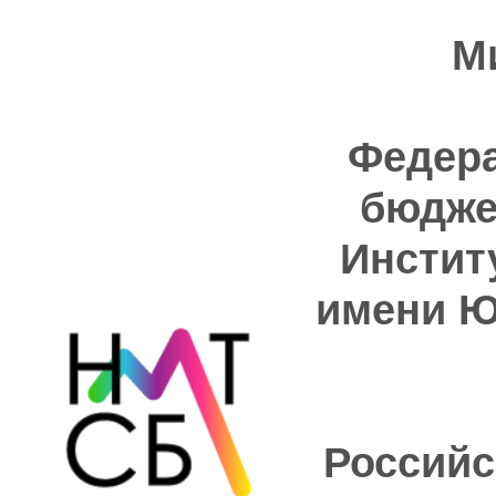
М
Федера
бюдже
Инстит
имени Ю
Российс