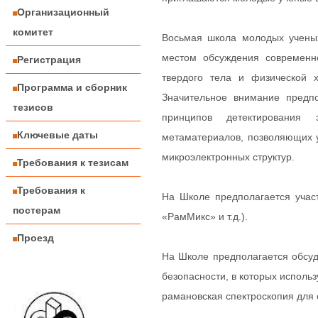
Организационный
комитет
Восьмая школа молодых ученых
местом обсуждения современно
Регистрация
твердого тела и физической 
Программа и сборник
Значительное внимание предпо
тезисов
принципов детектирования 
Ключевые даты
метаматериалов, позволяющих у
микроэлектронных структур.
Требования к тезисам
Требования к
На Школе предполагается уч
постерам
«РамМикс» и т.д.).
Проезд
На Школе предполагается обсу
безопасности, в которых исполь
рамановская спектроскопия для