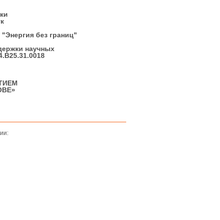
ки
к
 "Энергия без границ"
держки научных
.B25.31.0018
ТИЕМ
ОВЕ»
ии: