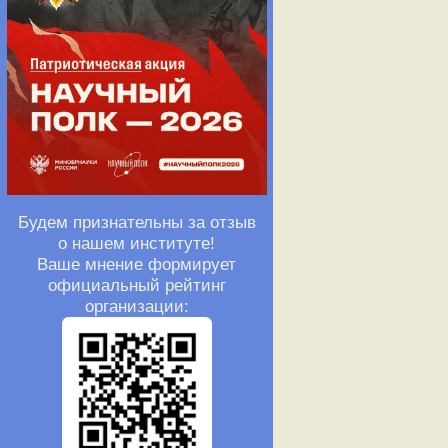
Будем признательны за отзыв
о нашем институте!
Ваше мнение формирует
официальный рейтинг
организации: