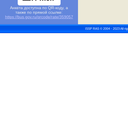
Анкета доступна по QR-коду, а
также по прямой ссылке:
https://bus.gov.ru/qrcode/rate/359057
ISSP RAS © 2004 - 2023 All r