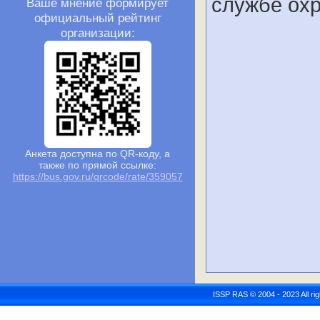
службе ох
Ваше мнение формирует
официальный рейтинг
организации:
Анкета доступна по QR-коду, а
также по прямой ссылке:
https://bus.gov.ru/qrcode/rate/359057
ISSP RAS © 2004 - 2023 All r