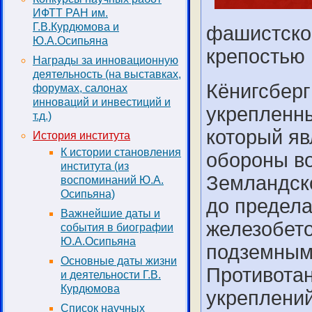
ИФТТ РАН им.
Г.В.Курдюмова и
фашистской
Ю.А.Осипьяна
крепостью 
Награды за инновационную
деятельность (на выставках,
Кёнигсберг
форумах, салонах
инноваций и инвестиций и
укрепленны
т.д.)
который я
История института
К истории становления
обороны во
института (из
Земландско
воспоминаний Ю.А.
Осипьяна)
до предела
Важнейшие даты и
железобет
события в биографии
Ю.А.Осипьяна
подземным
Основные даты жизни
Противотан
и деятельности Г.В.
Курдюмова
укреплений
Список научных