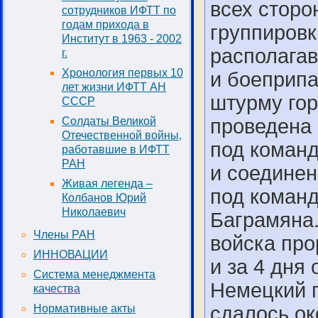
всех сторо
сотрудников ИФТТ по
годам прихода в
группировк
Институт в 1963 - 2002
располага
г.
Хронология первых 10
и боеприпа
лет жизни ИФТТ АН
штурму гор
СССР
Солдаты Великой
проведена 
Отечественной войны,
под коман
работавшие в ИФТТ
РАН
и соединен
Живая легенда –
под коман
Колбанов Юрий
Николаевич
Баграмяна.
Члены РАН
войска про
ИННОВАЦИИ
и за 4 дня
Система менеджмента
Немецкий г
качества
Нормативные акты
сдалось ок