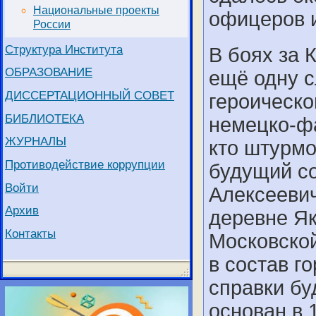
Национальные проекты
офицеров и
России
Структура Института
В боях за 
ОБРАЗОВАНИЕ
ещё одну с
ДИССЕРТАЦИОННЫЙ СОВЕТ
героическо
БИБЛИОТЕКА
немецко-фа
ЖУРНАЛЫ
кто штурмо
Противодействие коррупции
будущий с
Войти
Алексеевич
Архив
деревне Як
Контакты
Московской
в состав г
справки б
основан в 