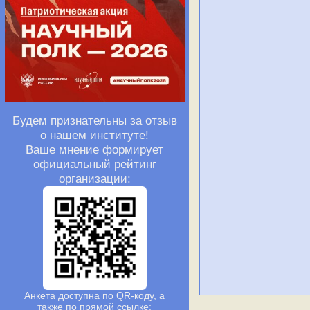
Будем признательны за отзыв
о нашем институте!
Ваше мнение формирует
официальный рейтинг
организации:
Анкета доступна по QR-коду, а
также по прямой ссылке: