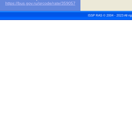
https://bus.gov.ru/qrcode/rate/359057
ISSP RAS © 2004 - 2023 All r