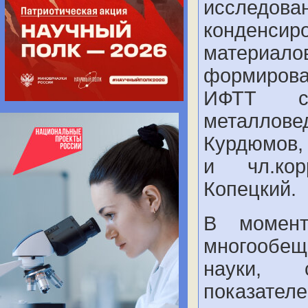
исслед
конденси
материа
формирова
ИФТТ сд
металлове
Курдюмов,
и чл.кор
Копецкий.
В момент
многообещ
науки, 
показател