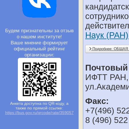
кандида
сотрудн
действите
Будем признательны за отзыв
Наук (РАН)
о нашем институте!
Ваше мнение формирует
официальный рейтинг
Подробнее: ОБЩА
организации:
Почтовый 
ИФТТ РАН, 
ул.Академи
Факс:
Анкета доступна по QR-коду, а
также по прямой ссылке:
+7(496) 52
https://bus.gov.ru/qrcode/rate/359057
8 (496) 522