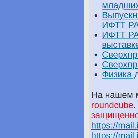
младших
Выпускн
ИФТТ РА
ИФТТ РА
выставк
Сверхпр
Сверхпр
Физика д
На нашем 
roundcube
.
защищенном
https://mail.
https://mail