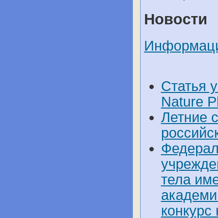
Новости
Информаци
Статья 
Nature P
Летние 
российс
Федерал
учрежде
тела им
академи
конкурс