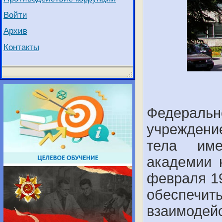
Войти
Архив
Контакты
Федераль
учреждени
тела име
академии 
февраля 1
обеспеч
взаимо