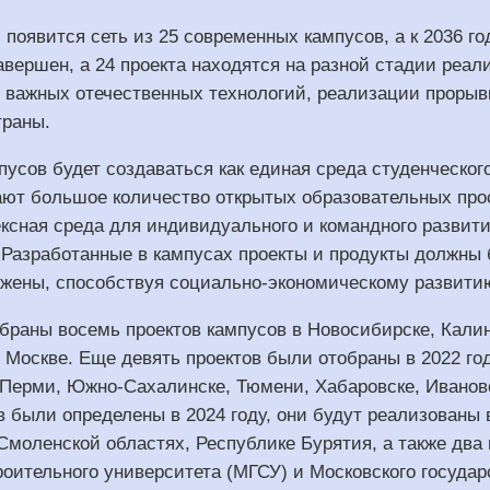
 появится сеть из 25 современных кампусов, а к 2036 го
авершен, а 24 проекта находятся на разной стадии ре
и важных отечественных технологий, реализации прорыв
траны.
усов будет создаваться как единая среда студенческог
ают большое количество открытых образовательных про
ксная среда для индивидуального и командного развит
 Разработанные в кампусах проекты и продукты должны 
ожены, способствуя социально-экономическому развити
браны восемь проектов кампусов в Новосибирске, Калин
 Москве. Еще девять проектов были отобраны в 2022 го
 Перми, Южно-Сахалинске, Тюмени, Хабаровске, Иваново
в были определены в 2024 году, они будут реализованы
Смоленской областях, Республике Бурятия, а также два 
роительного университета (МГСУ) и Московского государ