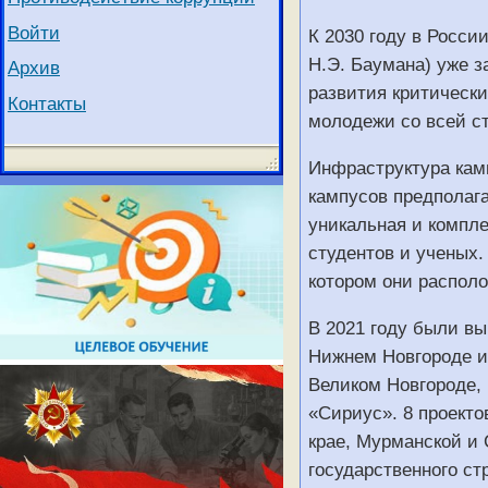
Войти
К 2030 году в России
Н.Э. Баумана) уже з
Архив
развития критическ
Контакты
молодежи со всей с
Инфраструктура камп
кампусов предполаг
уникальная и компле
студентов и ученых.
котором они распол
В 2021 году были вы
Нижнем Новгороде и
Великом Новгороде,
«Сириус». 8 проекто
крае, Мурманской и 
государственного ст