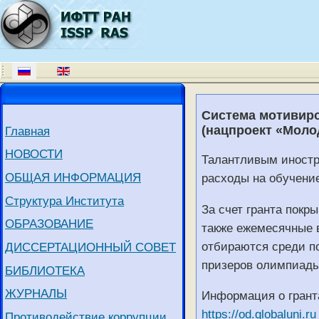
Система мотивир
(нацпроект «Моло
Главная
НОВОСТИ
Талантливым иностр
ОБЩАЯ ИНФОРМАЦИЯ
расходы на обучение
Структура Института
За счет гранта покр
ОБРАЗОВАНИЕ
также ежемесячные 
отбираются среди п
ДИССЕРТАЦИОННЫЙ СОВЕТ
призеров олимпиады
БИБЛИОТЕКА
ЖУРНАЛЫ
Информация о грант
https://od.globaluni.ru
Противодействие коррупции