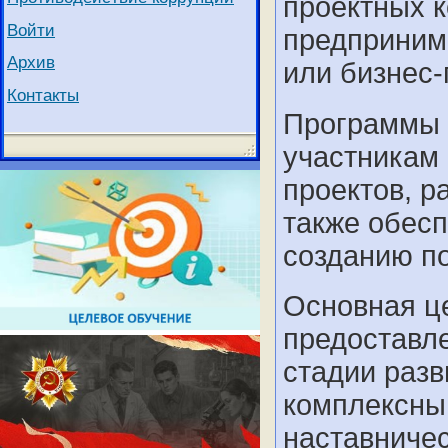
проектных к
Войти
предпринима
Архив
или бизнес-
Контакты
Программы 
участникам 
проектов, р
также обес
созданию по
Основная це
предоставле
стадии разв
комплексны
наставниче