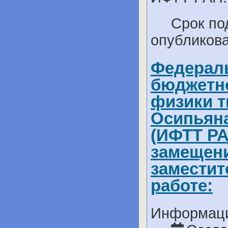
Срок пода
опубликова
Федераль
бюджетно
физики т
Осипьяна
(ИФТТ РА
замещени
заместит
работе:
Информаци