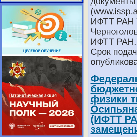
документы
(www.issp.
ИФТТ РАН Т
Черноголов
ИФТТ РАН.
Срок подач
опубликова
Федераль
бюджетно
физики т
Осипьяна
(ИФТТ РА
замещени