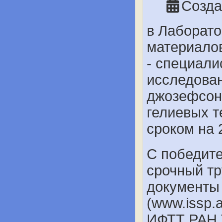
Созда
в Лаборат
материалов
- специали
исследова
джозефсон
гелиевых т
сроком на 2
С победите
срочный тр
документы
(www.issp.
ИФТТ РАН Т