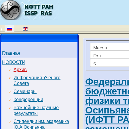
Фильтры
Месяц
Главная
Год
Кол-во строк:
НОВОСТИ
Архив
Информация Ученого
Федераль
Совета
бюджетно
Семинары
физики т
Конференции
Осипьяна
Важнейшие научные
результаты
(ИФТТ РА
Стипендии им. академика
Ю.А.Осипьяна