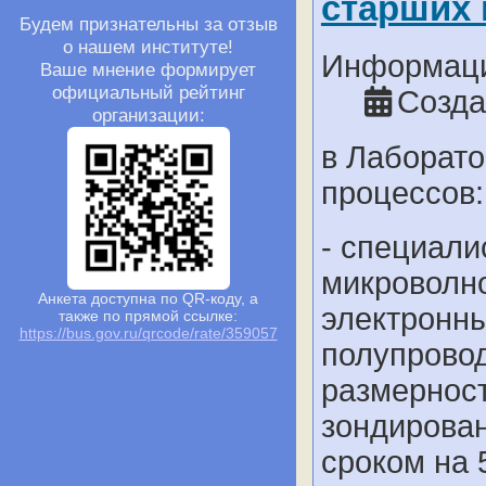
старших 
Будем признательны за отзыв
о нашем институте!
Информаци
Ваше мнение формирует
официальный рейтинг
Созда
организации:
в Лаборат
процессов:
- специали
микроволн
Анкета доступна по QR-коду, а
электронны
также по прямой ссылке:
https://bus.gov.ru/qrcode/rate/359057
полупрово
размерност
зондирован
сроком на 5