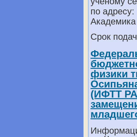
ученому с
по адресу: 
Академика 
Срок подач
Федераль
бюджетно
физики т
Осипьяна
(ИФТТ РА
замещени
младшего
Информаци