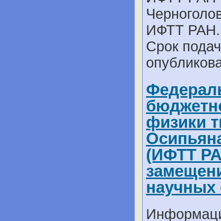
Черноголов
ИФТТ РАН.
Срок подач
опубликова
Федераль
бюджетно
физики т
Осипьяна
(ИФТТ РА
замещени
научных 
Информаци