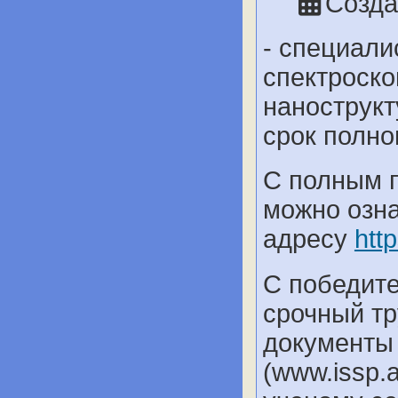
Созда
- специали
спектроск
нанострукт
срок полн
С полным п
можно озна
адресу
htt
С победите
срочный тр
документы
(www.issp.