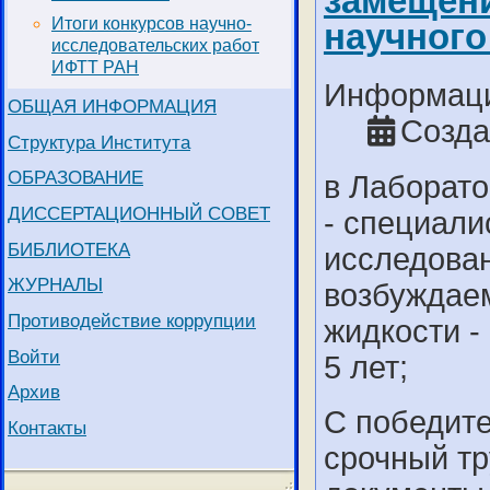
замещени
Итоги конкурсов научно-
научного
исследовательских работ
ИФТТ РАН
Информаци
ОБЩАЯ ИНФОРМАЦИЯ
Созда
Структура Института
ОБРАЗОВАНИЕ
в Лаборато
ДИССЕРТАЦИОННЫЙ СОВЕТ
- специали
БИБЛИОТЕКА
исследован
ЖУРНАЛЫ
возбуждаем
Противодействие коррупции
жидкости -
Войти
5 лет;
Архив
С победите
Контакты
срочный тр