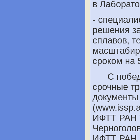
в Лаборат
- специали
решения за
сплавов, т
масштабиро
сроком на 5
С победит
срочные тр
документы
(www.issp.
ИФТТ РАН Т
Черноголов
ИФТТ РАН.