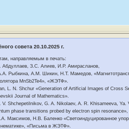
ного совета 20.10.2025 г.
отам, направляемым в печать:
А. Абдуллаев, З.С. Алиев, И.Р. Амирасланов,
А.А. Рыбкина, A.M. Шикин, Н.Т. Мамедов, «Магнитотран
золятора MnSb2Te4», «ЖЭТФ».
n, L. N. Shchur «Generation of Artificial Images of Cross 
vskii Journal of Mathematics».
. V. Shchepetilnikov, G. A. Nikolaev, A. R. Khisameeva, Ya.
ntum phase transitions probed by electron spin resonance»
 Е.А. Максимов, Н.В. Баленко «Светоиндуцированное уп
 нематике», «Письма в ЖЭТФ».