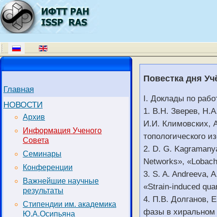
Повестка дня Учё
Главная
I. Доклады по раб
НОВОСТИ
1. В.Н. Зверев, Н.
Архив
И.И. Климовских, 
Информация Ученого
топологического и
Совета
2. D. G. Kagramanya
Семинары
Networks», «Lobache
Конференции
3. S. A. Andreeva, A
Важнейшие научные
«Strain-induced qua
результаты
4. П.В. Долганов,
Стипендии им. академика
фазы в хиральном
Ю.А.Осипьяна