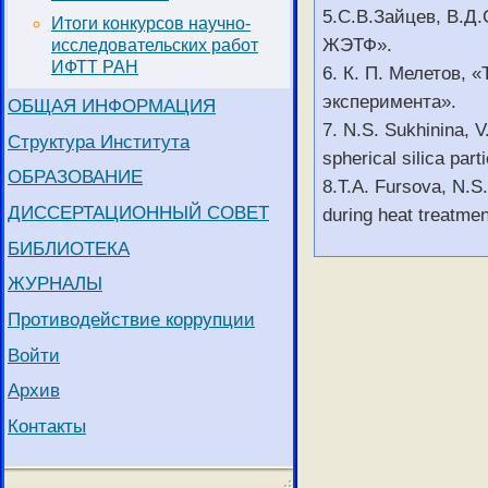
5.С.В.Зайцев, В.Д
Итоги конкурсов научно-
ЖЭТФ».
исследовательских работ
ИФТТ РАН
6. К. П. Мелетов,
эксперимента».
ОБЩАЯ ИНФОРМАЦИЯ
7. N.S. Sukhinina, 
Структура Института
spherical silica par
ОБРАЗОВАНИЕ
8.T.A. Fursova, N.S.
ДИССЕРТАЦИОННЫЙ СОВЕТ
during heat treatme
БИБЛИОТЕКА
ЖУРНАЛЫ
Противодействие коррупции
Войти
Архив
Контакты