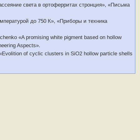
ассеяние света в ортоферритах стронция», «Письма
емпературой до 750 К», «Приборы и техника
lchenko «A promising white pigment based on hollow
neering Aspects».
volition of cyclic clusters in SiO2 hollow particle shells