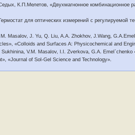
.Седых, К.П.Мелетов, «Двухмагнонное комбинационное р
 «Термостат для оптических измерений с регулируемой т
V.M. Masalov, J. Yu, Q. Liu, A.A. Zhokhov, J.Wang, G.A.Eme
ticles», «Colloids and Surfaces A: Physicochemical and Engi
 Sukhinina, V.M. Masalov, I.I. Zverkova, G.A. Emel`chenko «E
nt», «Journal of Sol-Gel Science and Technology».