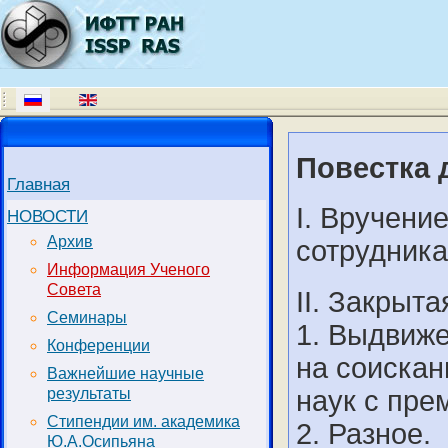
Повестка д
Главная
I. Вручени
НОВОСТИ
Архив
сотрудника
Информация Ученого
Совета
II. Закрыта
Семинары
1. Выдвиже
Конференции
на соискан
Важнейшие научные
наук с пре
результаты
Стипендии им. академика
2. Разное.
Ю.А.Осипьяна