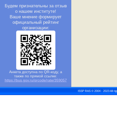
Будем признательны за отзыв
о нашем институте!
Ваше мнение формирует
официальный рейтинг
организации:
Анкета доступна по QR-коду, а
также по прямой ссылке:
https://bus.gov.ru/qrcode/rate/359057
ISSP RAS © 2004 - 2023 All r