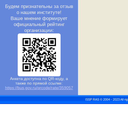
Будем признательны за отзыв
о нашем институте!
Ваше мнение формирует
официальный рейтинг
организации:
Анкета доступна по QR-коду, а
также по прямой ссылке:
https://bus.gov.ru/qrcode/rate/359057
ISSP RAS © 2004 - 2023 All r