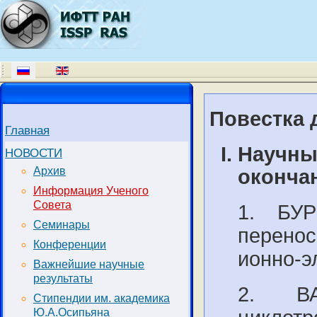
Повестка д
Главная
Научные
НОВОСТИ
Архив
оконча
Информация Ученого
Совета
1. БУ
Семинары
перенос
Конференции
ионно-э
Важнейшие научные
результаты
2. ВА
Стипендии им. академика
Ю.А.Осипьяна