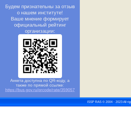
Будем признательны за отзыв
о нашем институте!
Ваше мнение формирует
официальный рейтинг
организации:
Анкета доступна по QR-коду, а
также по прямой ссылке:
https://bus.gov.ru/qrcode/rate/359057
ISSP RAS © 2004 - 2023 All r