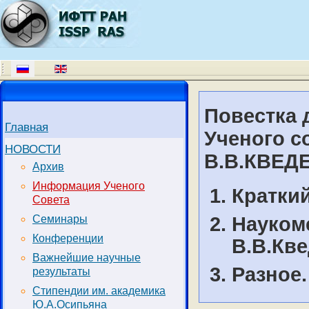
Повестка 
Главная
Ученого с
НОВОСТИ
В.В.КВЕДЕ
Архив
Информация Ученого
Краткий
Совета
Науком
Семинары
Конференции
В.В.Кве
Важнейшие научные
Разное.
результаты
Стипендии им. академика
Ю.А.Осипьяна