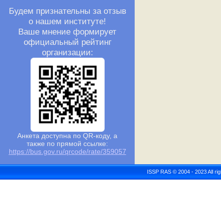
Будем признательны за отзыв
о нашем институте!
Ваше мнение формирует
официальный рейтинг
организации:
Анкета доступна по QR-коду, а
также по прямой ссылке:
https://bus.gov.ru/qrcode/rate/359057
ISSP RAS © 2004 - 2023 All r