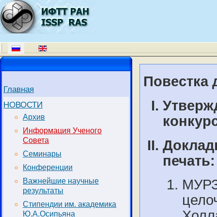
Повестка д
Главная
Утверж
НОВОСТИ
Архив
конкурс
Информация Ученого
Совета
Доклад
Семинары
печать:
Конференции
МУРЗ
Важнейшие научные
результаты
цело
Стипендии им. академика
Холл
Ю.А.Осипьяна