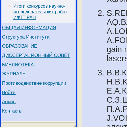
Итоги конкурсов научно-
S.RE
исследовательских работ
ИФТТ РАН
AQ.B
ОБЩАЯ ИНФОРМАЦИЯ
A.LO
Структура Института
A.FOR
ОБРАЗОВАНИЕ
gain 
ДИССЕРТАЦИОННЫЙ СОВЕТ
laser
БИБЛИОТЕКА
В.В.
ЖУРНАЛЫ
Н.В.
Противодействие коррупции
Е.А.
Войти
С.З.
Архив
П.А.
Контакты
J.VO
элек