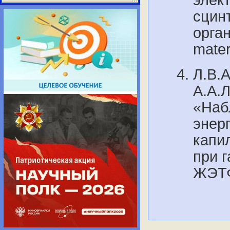
сцин
орга
mater
Л.В.
А.А.
«Наб
энер
капи
при 
ЖЭТ