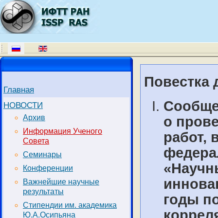
Повестка д
Главная
Сообще
НОВОСТИ
Архив
о пров
Информация Ученого
работ,
Совета
федера
Семинары
«Научн
Конференции
иннова
Важнейшие научные
результаты
годы п
Стипендии им. академика
корреля
Ю.А.Осипьяна