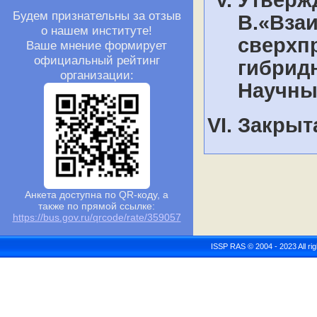
Будем признательны за отзыв
В.«Вза
о нашем институте!
сверхп
Ваше мнение формирует
официальный рейтинг
гибрид
организации:
Научны
Закрыта
Анкета доступна по QR-коду, а
также по прямой ссылке:
https://bus.gov.ru/qrcode/rate/359057
ISSP RAS © 2004 - 2023 All r