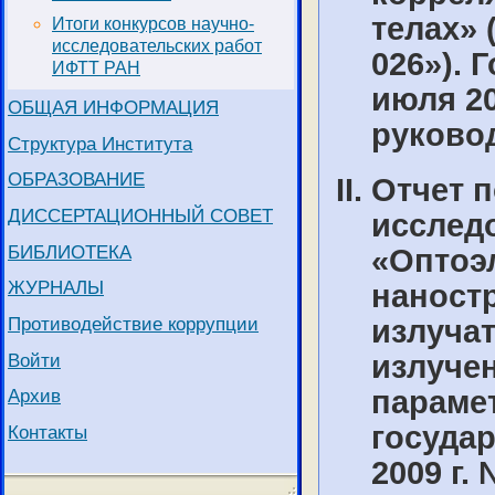
телах» 
Итоги конкурсов научно-
исследовательских работ
026»). 
ИФТТ РАН
июля 200
ОБЩАЯ ИНФОРМАЦИЯ
руковод
Структура Института
ОБРАЗОВАНИЕ
Отчет п
ДИССЕРТАЦИОННЫЙ СОВЕТ
исслед
БИБЛИОТЕКА
«Оптоэ
ЖУРНАЛЫ
наностр
Противодействие коррупции
излучат
Войти
излуче
парамет
Архив
государ
Контакты
2009 г. 