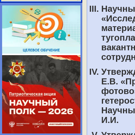
Научны
«Иссле
матери
тугопл
вакант
сотрудн
Утверж
Е.В. «П
фотово
гетерос
Научны
И.И.
Утверж