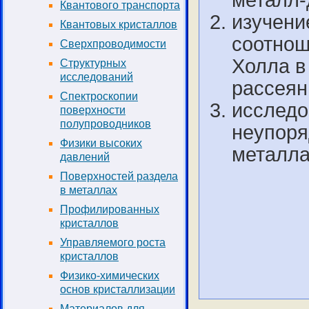
металл-
Квантового транспорта
изучени
Квантовых кристаллов
соотнош
Сверхпроводимости
Холла в
Структурных
исследований
рассея
Спектроскопии
исследо
поверхности
полупроводников
неупоря
Физики высоких
металла
давлений
Поверхностей раздела
в металлах
Профилированных
кристаллов
Управляемого роста
кристаллов
Физико-химических
основ кристаллизации
Материалов для