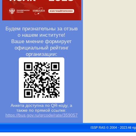
Будем признательны за отзыв
о нашем институте!
Ваше мнение формирует
официальный рейтинг
организации:
Анкета доступна по QR-коду, а
также по прямой ссылке:
https://bus.gov.ru/qrcode/rate/359057
ISSP RAS © 2004 - 2023 All r