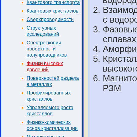
водород
Квантового транспорта
Взаимод
Квантовых кристаллов
с водор
Сверхпроводимости
Фазовые 
Структурных
исследований
сплавах
Спектроскопии
Аморфиз
поверхности
полупроводников
Кристал
Физики высоких
высоког
давлений
Магнито
Поверхностей раздела
в металлах
РЗМ
Профилированных
кристаллов
Управляемого роста
кристаллов
Физико-химических
основ кристаллизации
Материалов для