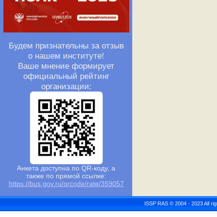
Будем признательны за отзыв
о нашем институте!
Ваше мнение формирует
официальный рейтинг
организации:
Анкета доступна по QR-коду, а
также по прямой ссылке:
https://bus.gov.ru/qrcode/rate/359057
ISSP RAS © 2004 - 2023 All r