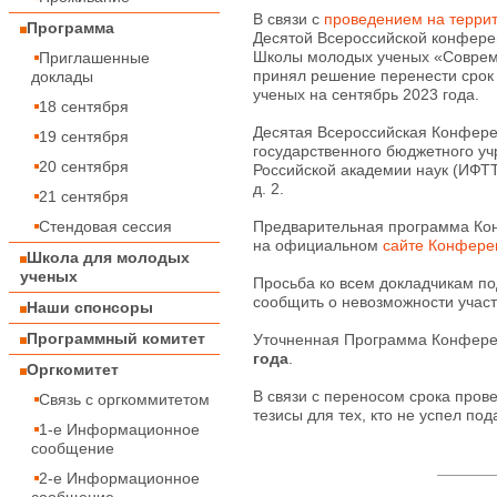
В связи с
проведением на террит
Программа
Десятой Всероссийской конфере
Школы молодых ученых «Соврем
Приглашенные
принял решение перенести срок
доклады
ученых на сентябрь 2023 года.
18 сентября
Десятая Всероссийская Конфер
19 сентября
государственного бюджетного уч
20 сентября
Российской академии наук (ИФТТ 
д. 2.
21 сентября
Стендовая сессия
Предварительная программа Кон
на официальном
сайте Конфере
Школа для молодых
ученых
Просьба ко всем докладчикам п
сообщить о невозможности участ
Наши спонсоры
Программный комитет
Уточненная Программа Конфере
года
.
Оргкомитет
В связи с переносом срока про
Связь с оргкоммитетом
тезисы для тех, кто не успел под
1-е Информационное
сообщение
2-е Информационное