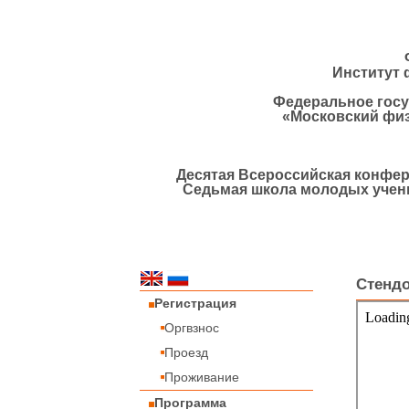
Институт 
Федеральное госу
«Московский физ
Деcятая Всероссийская конфер
Седьмая школа молодых учен
Стендо
Регистрация
Оргвзнос
Проезд
Проживание
Программа