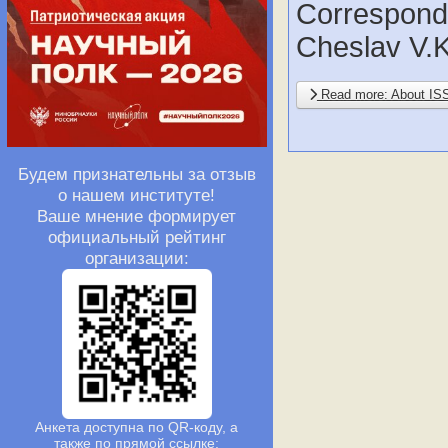
Correspon
Cheslav V.
Read more: About I
Будем признательны за отзыв
о нашем институте!
Ваше мнение формирует
официальный рейтинг
организации:
Анкета доступна по QR-коду, а
также по прямой ссылке: