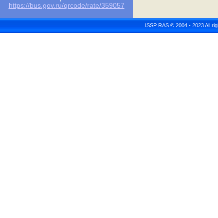
https://bus.gov.ru/qrcode/rate/359057
ISSP RAS © 2004 - 2023 All r