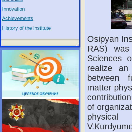
Innovation
Achievements
History of the institute
Osipyan Ins
RAS) was
Sciences o
realize an 
between f
matter phys
contributio
of organiza
physical 
V.Kurdyumo