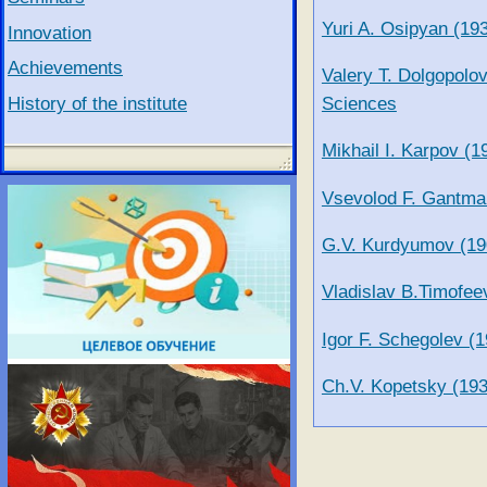
Yuri A. Osipyan (1
Innovation
Achievements
Valery T. Dolgopolo
History of the institute
Sciences
Mikhail I. Karpov 
Vsevolod F. Gantma
G.V. Kurdyumov (19
Vladislav B.Timofe
Igor F. Schegolev (
Ch.V. Kopetsky (19