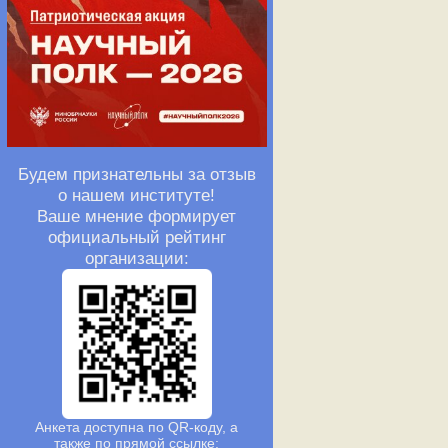
Будем признательны за отзыв
о нашем институте!
Ваше мнение формирует
официальный рейтинг
организации:
Анкета доступна по QR-коду, а
также по прямой ссылке: