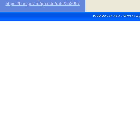
https://bus.gov.ru/qrcode/rate/359057
ISSP RAS © 2004 - 2023 All r