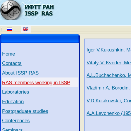
Igor V.Kukushkin, 
Home
Vitaly V. Kveder, 
Contacts
About ISSP RAS
A.L.Buchachenko, M
RAS members working in ISSP
Vladimir A. Borodi
Laboratories
V.D.Kulakovskii, C
Education
Postgraduate studies
A.A.Levchenko (195
Conferences
Seminars