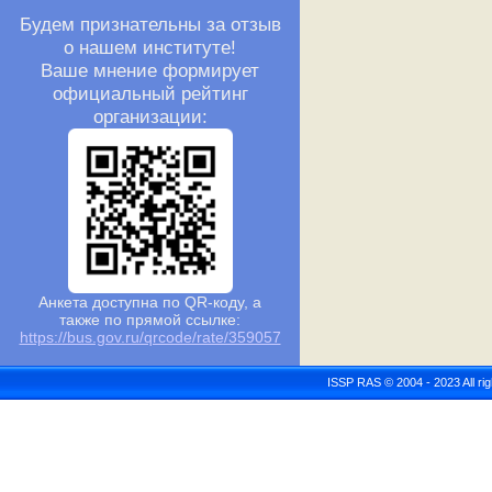
Будем признательны за отзыв
о нашем институте!
Ваше мнение формирует
официальный рейтинг
организации:
Анкета доступна по QR-коду, а
также по прямой ссылке:
https://bus.gov.ru/qrcode/rate/359057
ISSP RAS © 2004 - 2023 All r