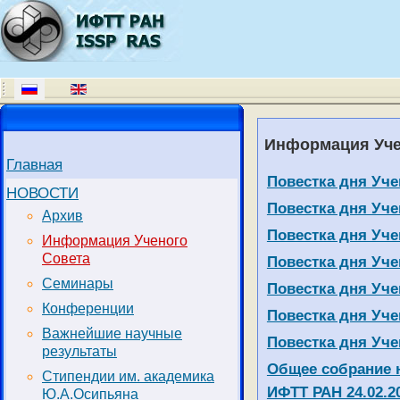
Информация Уче
Главная
Материалы
Заголовок
Повестка дня Учен
НОВОСТИ
Повестка дня Учен
Архив
Повестка дня Учен
Информация Ученого
Совета
Повестка дня Учен
Семинары
Повестка дня Учен
Конференции
Повестка дня Учен
Важнейшие научные
Повестка дня Учен
результаты
Общее собрание 
Стипендии им. академика
ИФТТ РАН 24.02.20
Ю.А.Осипьяна