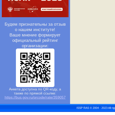
Будем признательны за отзыв
о нашем институте!
Ваше мнение формирует
официальный рейтинг
организации:
Анкета доступна по QR-коду, а
также по прямой ссылке:
https://bus.gov.ru/qrcode/rate/359057
ISSP RAS © 2004 - 2023 All r