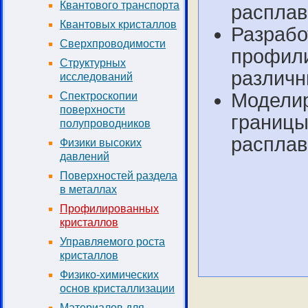
Квантового транспорта
расплав
Квантовых кристаллов
Разрабо
Сверхпроводимости
профили
Структурных
различн
исследований
Модели
Спектроскопии
поверхности
границы
полупроводников
расплав
Физики высоких
давлений
Поверхностей раздела
в металлах
Профилированных
кристаллов
Управляемого роста
кристаллов
Физико-химических
основ кристаллизации
Материалов для