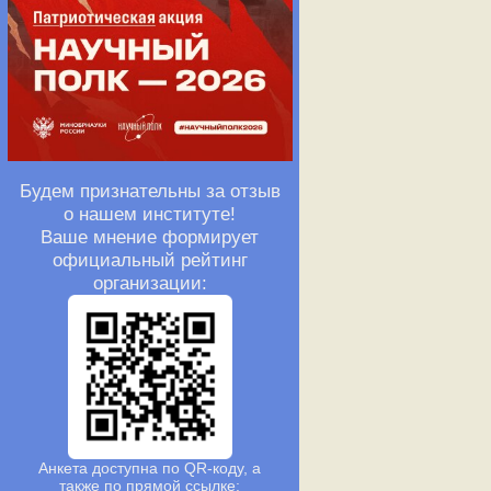
Будем признательны за отзыв
о нашем институте!
Ваше мнение формирует
официальный рейтинг
организации:
Анкета доступна по QR-коду, а
также по прямой ссылке: