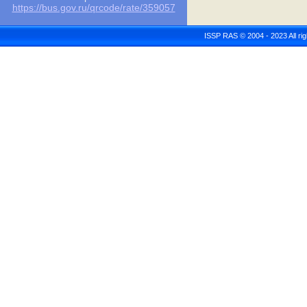
https://bus.gov.ru/qrcode/rate/359057
ISSP RAS © 2004 - 2023 All r