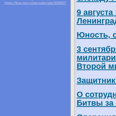
https://bus.gov.ru/qrcode/rate/359057
9 августа
Ленингра
Юность, 
3 сентябр
милитари
Второй м
Защитник
О сотруд
Битвы за