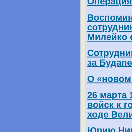
Операция
Воспомин
сотрудни
Милейко 
Сотрудни
за Будап
О «новом
26 марта 
войск к 
ходе Вел
Юрию Ник