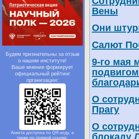
Сотрудни
Вены
Они штур
Салют Поб
Будем признательны за отзыв
9-го мая
о нашем институте!
Ваше мнение формирует
подвигом
официальный рейтинг
благодар
организации:
О сотруд
Прагу
О сотруд
Анкета доступна по QR-коду, а
блокаду 
также по прямой ссылке: