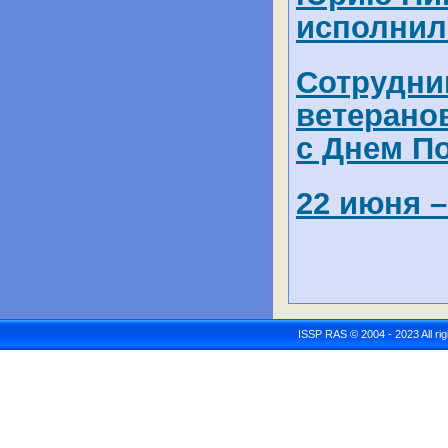
исполнило
Сотрудни
ветерано
с Днем П
22 июня –
ISSP RAS © 2004 - 2023 All r