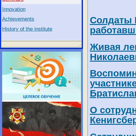
Innovation
Солдаты 
Achievements
работавш
History of the institute
Живая ле
Николаев
Воспомин
участник
Братисл
О сотруд
Кенигсбе