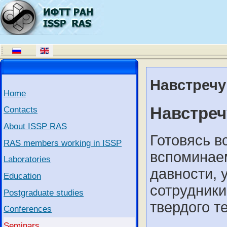
Навстречу
Home
Навстреч
Contacts
About ISSP RAS
Готовясь в
RAS members working in ISSP
вспоминае
Laboratories
давности, 
Education
сотрудники
Postgraduate studies
твердого т
Conferences
Seminars