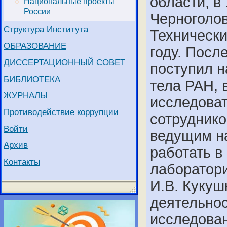
области, в 
Национальные проекты
России
Черноголов
Структура Института
Технически
ОБРАЗОВАНИЕ
году. Посл
ДИССЕРТАЦИОННЫЙ СОВЕТ
поступил н
БИБЛИОТЕКА
тела РАН, 
ЖУРНАЛЫ
исследова
Противодействие коррупции
сотруднико
Войти
ведущим н
Архив
работать 
Контакты
лаборатори
И.В. Кукуш
деятельнос
исследован