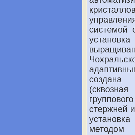
кристал
управлени
системой
установка
выращиван
Чохральс
адаптивн
создана 
(сквозна
групповог
стержней и
установк
методом