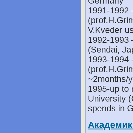
Germany
1991-1992 –
(prof.H.Gr
V.Kveder u
1992-1993 –
(Sendai, Ja
1993-1994 -
(prof.H.Gri
~2months/y
1995-up to 
University
spends in 
Академик