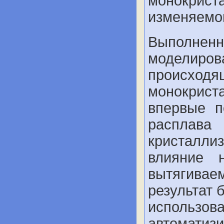
монокрис
изменяемо
Выполненн
моделиро
происх
монокрист
впервые п
расплава
кристалл
влияние 
вытягива
результат 
использ
автоматиз