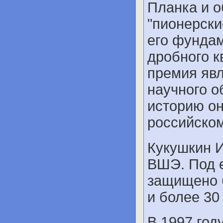
Планка и о
"пионерски
его фунда
дробного к
премия явл
научного о
историю он
российском
Кукушкин 
ВШЭ. Под 
защищено 
и более 30
В 1997 год