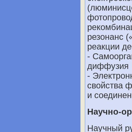
(люминисце
фотопровод
рекомбина
резонанс 
реакции д
- Самоорга
диффузия
- Электрон
свойства ф
и соединен
Научно-ор
Научный р