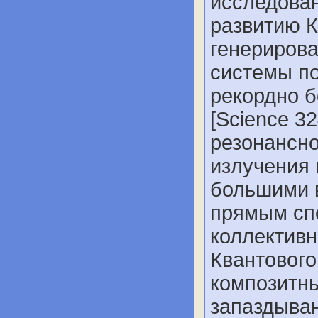
исследова
развитию 
генерирова
системы по
рекордно 
[Science 3
резонансн
излучения 
большими 
прямым сп
коллектив
Квантового
композитн
запаздыван