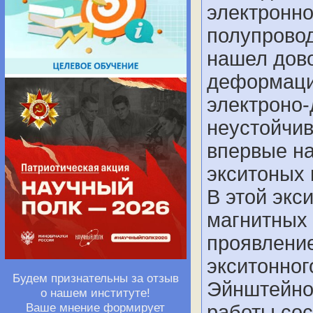
электронн
полупровод
нашел дов
деформаци
электроно-
неустойчив
впервые н
экситоных 
В этой экс
магнитных
проявление
экситонног
Будем признательны за отзыв
Эйнштейнов
о нашем институте!
Ваше мнение формирует
работы сос