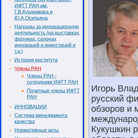
ИФТТ РАН им.
Г.В.Курдюмова и
Ю.А.Осипьяна
Награды за инновационную
деятельность (на выставках,
форумах, салонах
инноваций и инвестиций и
т.д.)
История института
Члены РАН
Члены РАН -
сотрудники ИФТТ РАН
Игорь Влад
Почетные члены ИФТТ
русский фи
РАН
обзоров и 
ИННОВАЦИИ
Система менеджмента
международ
качества
Кукушкин р
Нормативные акты