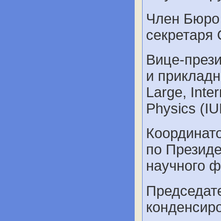
Член Бюро
секретаря
Вице-през
и прикладно
Large, Inte
Physics (IU
Координато
по Президе
научного 
Председате
конденсир