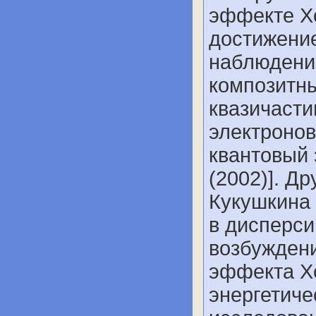
эффекте Х
достижение
наблюдение
композитн
квазичасти
электронов
квантовый 
(2002)]. Д
Кукушкина
в дисперс
возбуждени
эффекта Х
энергетиче