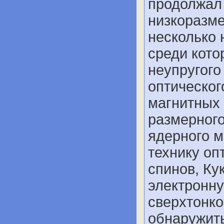
продолжал 
низкоразме
несколько 
среди кото
неупругого
оптическог
магнитных 
размерного
ядерного м
технику оп
спинов, Ку
электронн
сверхтонко
обнаружить