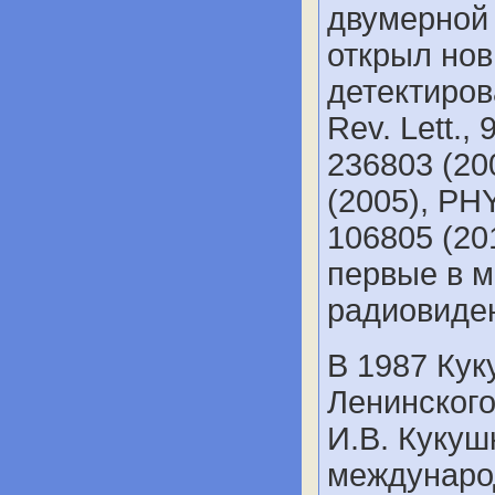
двумерной 
открыл но
детектиров
Rev. Lett., 
236803 (200
(2005), P
106805 (20
первые в м
радиовиде
В 1987 Кук
Ленинского
И.В. Кукуш
междунаро