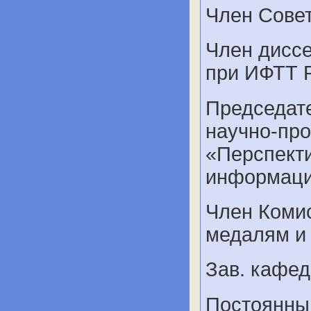
Член Сове
Член диссе
при ИФТТ 
Председате
научно-пр
«Перспект
информаци
Член Коми
медалям и
Зав. кафед
Постоянный