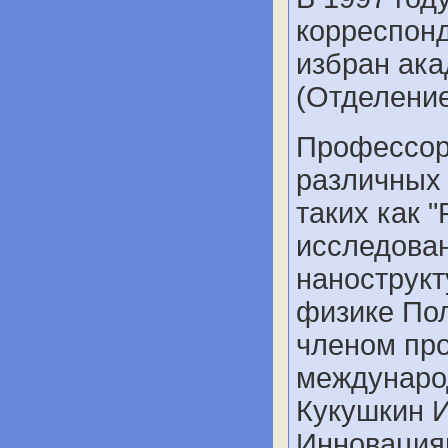
корреспонд
избран ак
(Отделение
Профессор
различных 
таких как
исследован
нанострукт
физике Пол
членом пр
междунаро
Кукушкин И
Инновация