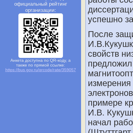
официальный рейтинг
диссертаци
организации:
успешно за
После защ
И.В.Кукушк
свойств ни
Анкета доступна по QR-коду, а
предложил
также по прямой ссылке:
https://bus.gov.ru/qrcode/rate/359057
магнитоопт
измерения 
электронов
примере кр
И.В. Кукуш
начал рабо
(Штуттгарт