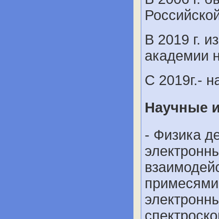
Российской
В 2019 г. 
академии 
С 2019г.- 
Научные 
- Физика д
электронны
взаимодей
примесями
электронны
спектроско