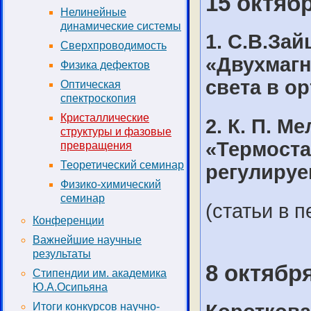
15 октябр
Нелинейные
динамические системы
1. С.В.Зай
Сверхпроводимость
«Двухмагн
Физика дефектов
света в о
Оптическая
спектроскопия
Кристаллические
2. К. П. М
структуры и фазовые
«Термоста
превращения
Теоретический семинар
регулируе
Физико-химический
семинар
(статьи в п
Конференции
Важнейшие научные
результаты
8 октября
Стипендии им. академика
Ю.А.Осипьяна
Итоги конкурсов научно-