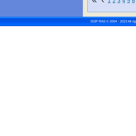
1
2
3
4
5
6
ISSP RAS © 2004 - 2023 All r