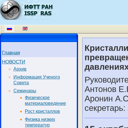
Кристалли
Главная
превраще
НОВОСТИ
давления
Архив
Информация Ученого
Руководите
Совета
Антонов Е.В
Семинары
Аронин А.С
Физическое
материаловедение
секретарь:
Рост кристаллов
Физика низких
температур