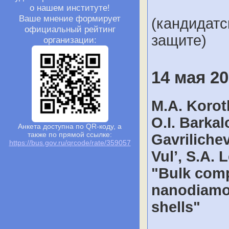
о нашем институте!
Ваше мнение формирует
(кандидатс
официальный рейтинг
защите)
организации:
14 мая 20
M.A. Korot
O.I. Barkal
Анкета доступна по QR-коду, а
также по прямой ссылке:
Gavrilichev
https://bus.gov.ru/qrcode/rate/359057
Vul’, S.A.
"Bulk comp
nanodiamon
shells"