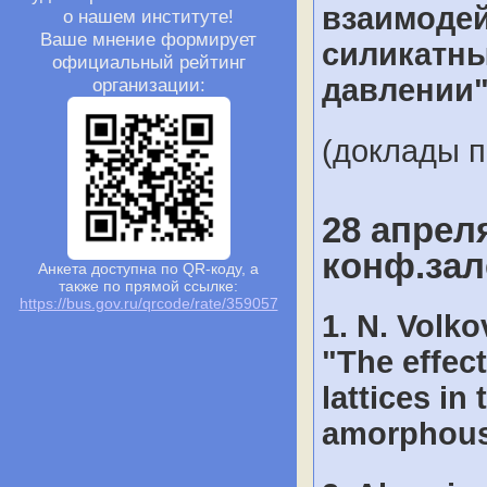
взаимодей
о нашем институте!
Ваше мнение формирует
силикатны
официальный рейтинг
давлении"
организации:
(доклады 
28 апреля
конф.зал
Анкета доступна по QR-коду, а
также по прямой ссылке:
https://bus.gov.ru/qrcode/rate/359057
1. N. Volk
"The effect
lattices in
amorphous