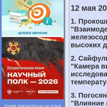
12 мая 20
1. Прокош
"Взаимоде
железосо
высоких д
2. Сайфул
"Камера в
исследов
температу
3. Погося
"Влияние 
Будем признательны за отзыв