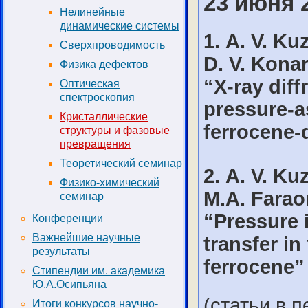
23 июня 2
Нелинейные
динамические системы
1. А. V. Ku
Сверхпроводимость
D. V. Kona
Физика дефектов
“X-ray dif
Оптическая
спектроскопия
pressure-a
Кристаллические
ferrocene
структуры и фазовые
превращения
Теоретический семинар
2. А. V. Ku
Физико-химический
M.A. Fara
семинар
“Pressure 
Конференции
Важнейшие научные
transfer in
результаты
ferrocene”
Стипендии им. академика
Ю.А.Осипьяна
(статьи в п
Итоги конкурсов научно-