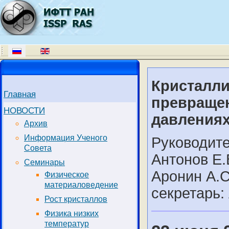
Кристалли
Главная
превраще
НОВОСТИ
давления
Архив
Информация Ученого
Руководите
Совета
Антонов Е.В
Семинары
Аронин А.С
Физическое
материаловедение
секретарь:
Рост кристаллов
Физика низких
температур