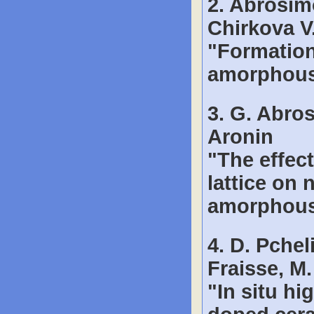
2. Abrosim
Chirkova V.
"Formation
amorphous
3. G. Abros
Aronin
"The effec
lattice on
amorphous
4. D. Pche
Fraisse, M.
"In situ h