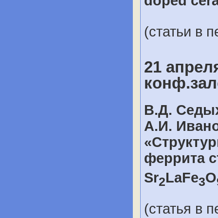
doped cer
(статьи в п
21 апреля
конф.зал
В.Д. Седых
А.И. Ивано
«Структур
феррита с
Sr
LaFe
O
2
3
(статья в п