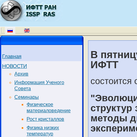
В пятницу
Главная
ИФТТ
НОВОСТИ
Архив
состоится 
Информация Ученого
Совета
"Эволюци
Семинары
Физическое
структур
материаловедение
методы д
Рост кристаллов
эксперим
Физика низких
температур