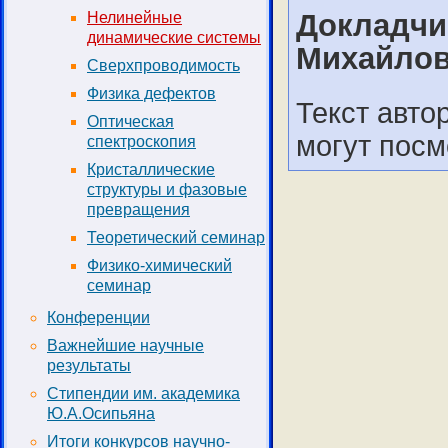
Докладчи
Нелинейные
динамические системы
Михайлов
Сверхпроводимость
Физика дефектов
Текст авт
Оптическая
могут пос
спектроскопия
Кристаллические
структуры и фазовые
превращения
Теоретический семинар
Физико-химический
семинар
Конференции
Важнейшие научные
результаты
Стипендии им. академика
Ю.А.Осипьяна
Итоги конкурсов научно-