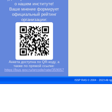
о нашем институте!
Ваше мнение формирует
официальный рейтинг
организации:
Анкета доступна по QR-коду, а
также по прямой ссылке:
https://bus.gov.ru/qrcode/rate/359057
ISSP RAS © 2004 - 2023 All r