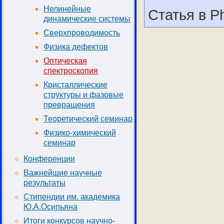
Нелинейные
Статья в Ph
динамические системы
Сверхпроводимость
Физика дефектов
Оптическая
спектроскопия
Кристаллические
структуры и фазовые
превращения
Теоретический семинар
Физико-химический
семинар
Конференции
Важнейшие научные
результаты
Стипендии им. академика
Ю.А.Осипьяна
Итоги конкурсов научно-