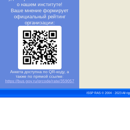
о нашем институте!
Ваше мнение формирует
официальный рейтинг
организации:
Анкета доступна по QR-коду, а
также по прямой ссылке:
https://bus.gov.ru/qrcode/rate/359057
ISSP RAS © 2004 - 2023 All r