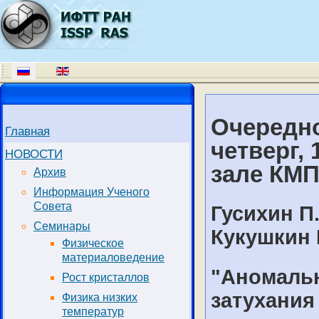
Очередно
Главная
четверг, 
НОВОСТИ
зале КМП
Архив
Информация Ученого
Совета
Гусихин П.
Семинары
Кукушкин 
Физическое
материаловедение
"Аномаль
Рост кристаллов
затухания
Физика низких
температур