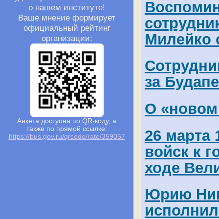
Воспомин
о нашем институте!
Ваше мнение формирует
сотрудни
официальный рейтинг
Милейко 
организации:
Сотрудни
за Будап
О «новом
Анкета доступна по QR-коду, а
также по прямой ссылке:
26 марта 
https://bus.gov.ru/qrcode/rate/359057
войск к 
ходе Вел
Юрию Ник
исполнило