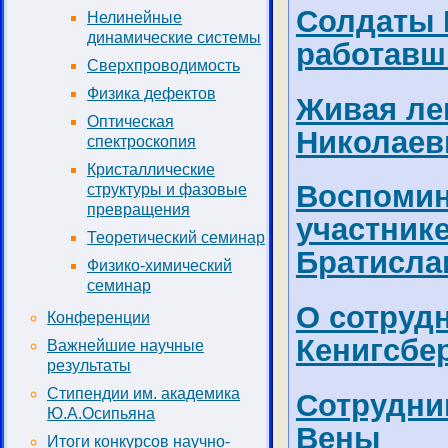
Солдаты 
Нелинейные
динамические системы
работавш
Сверхпроводимость
Физика дефектов
Живая ле
Оптическая
Николаев
спектроскопия
Кристаллические
Воспомин
структуры и фазовые
превращения
участник
Теоретический семинар
Братисл
Физико-химический
семинар
О сотруд
Конференции
Кенигсбе
Важнейшие научные
результаты
Стипендии им. академика
Сотрудни
Ю.А.Осипьяна
Вены
Итоги конкурсов научно-