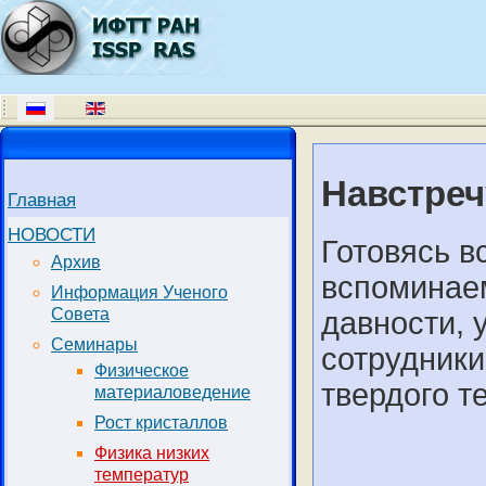
Навстреч
Главная
НОВОСТИ
Готовясь в
Архив
вспоминае
Информация Ученого
Совета
давности, 
Семинары
сотрудники
Физическое
твердого т
материаловедение
Рост кристаллов
Физика низких
температур