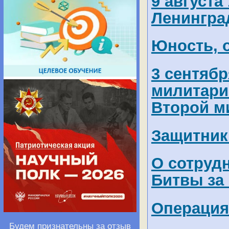
9 августа
Ленингра
Юность, 
3 сентябр
милитари
Второй м
Защитник
О сотруд
Битвы за
Операция
Будем признательны за отзыв